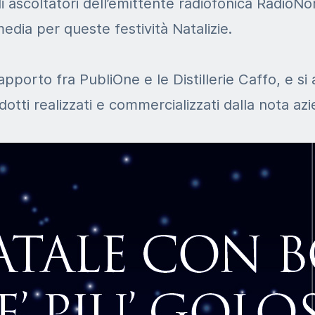
di ascoltatori dell’emittente radiofonica RadioNo
media per queste festività Natalizie.
rapporto fra PubliOne e le Distillerie Caffo, e si 
tti realizzati e commercializzati dalla nota az