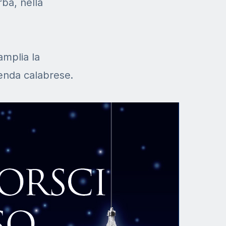
rba, nella
amplia la
ienda calabrese.