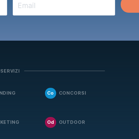
 SERVIZI
NDING
Co
CONCORSI
KETING
Od
OUTDOOR