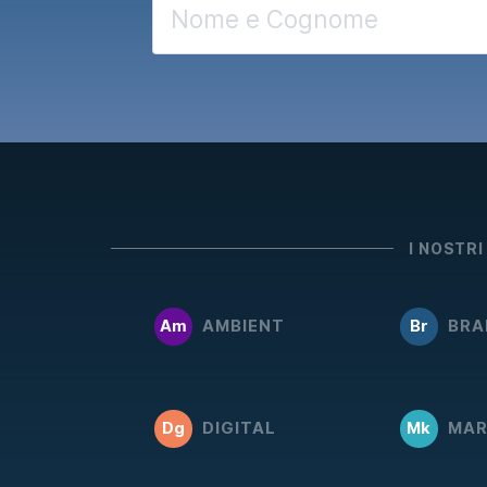
I NOSTRI
Am
AMBIENT
Br
BRA
Dg
DIGITAL
Mk
MAR