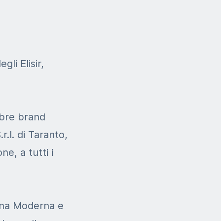
gli Elisir,
lebre brand
.l. di Taranto,
ne, a tutti i
onna Moderna e