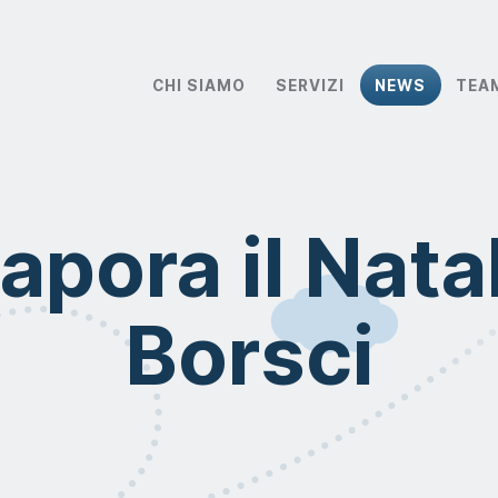
CHI SIAMO
SERVIZI
NEWS
TEA
apora il Natal
Borsci