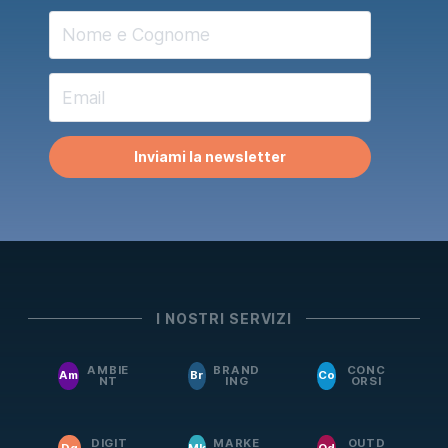
Inviami la newsletter
I NOSTRI SERVIZI
AMBIE
BRAND
CONC
Am
Br
Co
NT
ING
ORSI
DIGIT
MARKE
OUTD