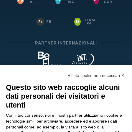
Dg
Mk
Od
AL
TING
OOR
STAM
Pr
PR
St
PA
PARTNER INTERNAZIONALI
Rifiuta cookie non necessari ✕
SEGUICI SUI SOCIAL
Questo sito web raccoglie alcuni
dati personali dei visitatori e
utenti
Con il tuo consenso, noi e i nostri partner utilizziamo i cookie e
tecnologie simili per archiviare, accedere ed elaborare i dati
personali come, ad esempio, la visita al sito web o la