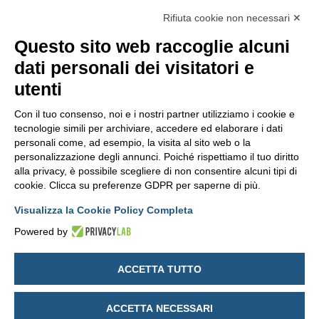
Rifiuta cookie non necessari ✕
SEGUICI SUI SOCIAL
Questo sito web raccoglie alcuni
dati personali dei visitatori e
utenti
Con il tuo consenso, noi e i nostri partner utilizziamo i cookie e
tecnologie simili per archiviare, accedere ed elaborare i dati
personali come, ad esempio, la visita al sito web o la
personalizzazione degli annunci. Poiché rispettiamo il tuo diritto
alla privacy, è possibile scegliere di non consentire alcuni tipi di
cookie. Clicca su preferenze GDPR per saperne di più.
Visualizza la Cookie Policy Completa
Powered by
© 2026 PubliOne S.r.l Società Benefit.
· Tutti i diritti riservati.
Sede legale
in Milano (MI), Corso Magenta n. 85, cap 20123, Italia ·
ACCETTA TUTTO
Sede amministrativa e operativa
in Forlì (FC), via Balzella n. 81, cap
47122, Italia ·
T.
+39 0543 79 89 76
P.IVA
IT03570420400
·
Fatturazione elettronica
USAL8PV
·
Capitale
ACCETTA NECESSARI