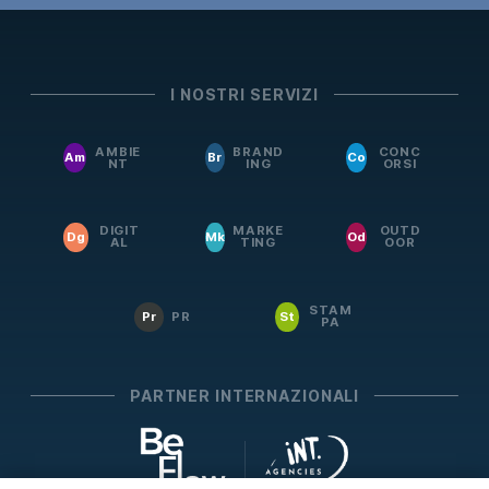
I NOSTRI SERVIZI
AMBIE
BRAND
CONC
Am
Br
Co
NT
ING
ORSI
DIGIT
MARKE
OUTD
Dg
Mk
Od
AL
TING
OOR
STAM
Pr
PR
St
PA
PARTNER INTERNAZIONALI