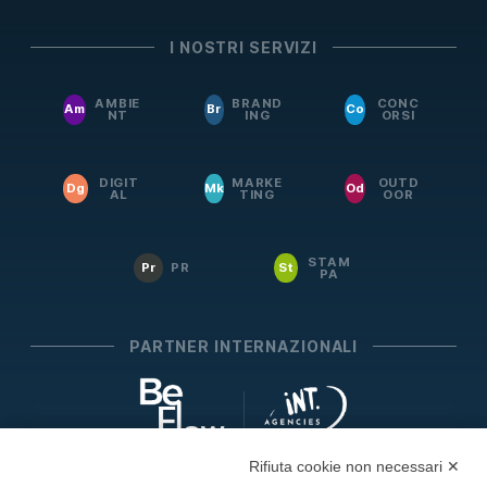
I NOSTRI SERVIZI
AMBIE
BRAND
CONC
Am
Br
Co
NT
ING
ORSI
DIGIT
MARKE
OUTD
Dg
Mk
Od
AL
TING
OOR
STAM
Pr
PR
St
PA
PARTNER INTERNAZIONALI
Rifiuta cookie non necessari ✕