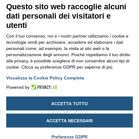
SEGUICI SUI SOCIAL
Questo sito web raccoglie alcuni
dati personali dei visitatori e
utenti
Con il tuo consenso, noi e i nostri partner utilizziamo i cookie e
tecnologie simili per archiviare, accedere ed elaborare i dati
personali come, ad esempio, la visita al sito web o la
personalizzazione degli annunci. Poiché rispettiamo il tuo diritto
alla privacy, è possibile scegliere di non consentire alcuni tipi di
cookie. Clicca su preferenze GDPR per saperne di più.
Visualizza la Cookie Policy Completa
Powered by
© 2026 PubliOne S.r.l Società Benefit.
· Tutti i diritti riservati.
Sede legale
in Milano (MI), Corso Magenta n. 85, cap 20123, Italia ·
ACCETTA TUTTO
Sede amministrativa e operativa
in Forlì (FC), via Balzella n. 81, cap
47122, Italia ·
T.
+39 0543 79 89 76
P.IVA
IT03570420400
·
Fatturazione elettronica
USAL8PV
·
Capitale
ACCETTA NECESSARI
sociale
€100.000
·
Privacy Policy
- Modifica preferenze Cookie
Preferenze GDPR