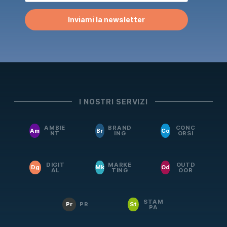
Inviami la newsletter
I NOSTRI SERVIZI
AMBIE
BRAND
CONC
Am
Br
Co
NT
ING
ORSI
DIGIT
MARKE
OUTD
Dg
Mk
Od
AL
TING
OOR
STAM
Pr
PR
St
PA