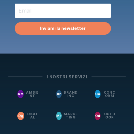
Inviami la newsletter
I NOSTRI SERVIZI
AMBIE
BRAND
CONC
Am
Br
Co
NT
ING
ORSI
DIGIT
MARKE
OUTD
Dg
Mk
Od
AL
TING
OOR