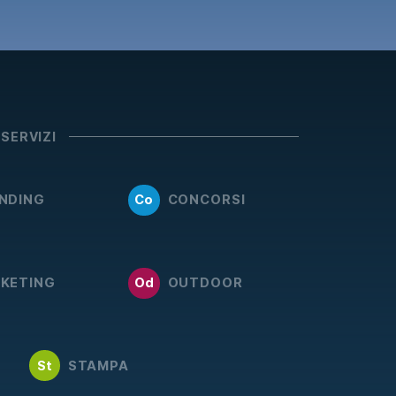
 SERVIZI
NDING
Co
CONCORSI
KETING
Od
OUTDOOR
St
STAMPA