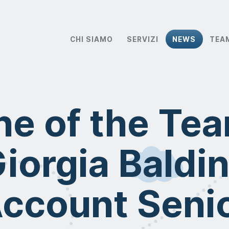
CHI SIAMO
SERVIZI
NEWS
TEA
e of the Te
iorgia Baldin
ccount Seni