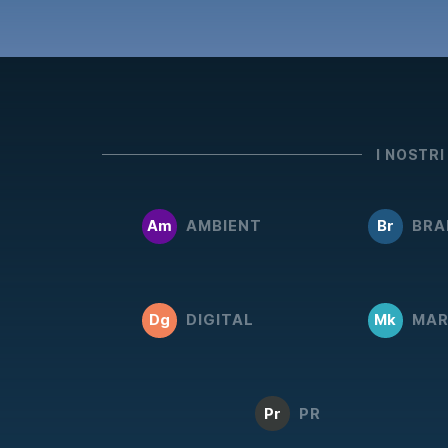
I NOSTRI
Am
AMBIENT
Br
BRA
Dg
DIGITAL
Mk
MAR
Pr
PR