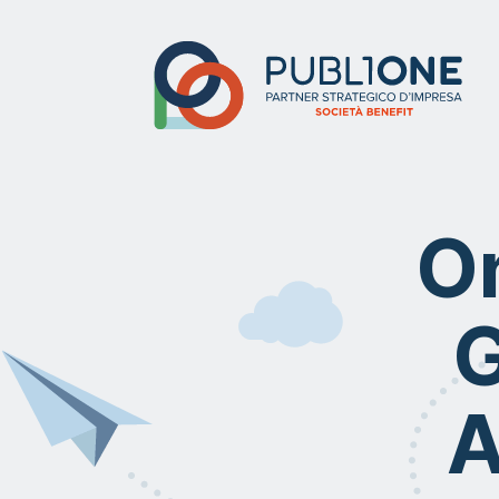
On
G
A