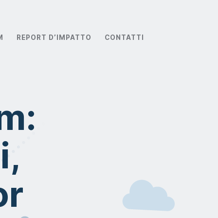
M
REPORT D’IMPATTO
CONTATTI
am:
i,
or