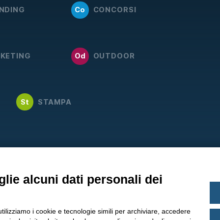
NDING
Co
CONCORSI
KETING
Od
OUTDOOR
St
STAMPA
lie alcuni dati personali dei
utilizziamo i cookie e tecnologie simili per archiviare, accedere