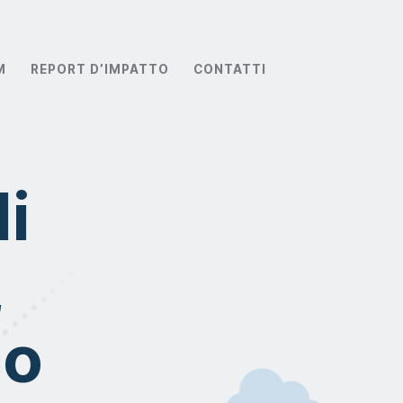
M
REPORT D’IMPATTO
CONTATTI
i
,
so