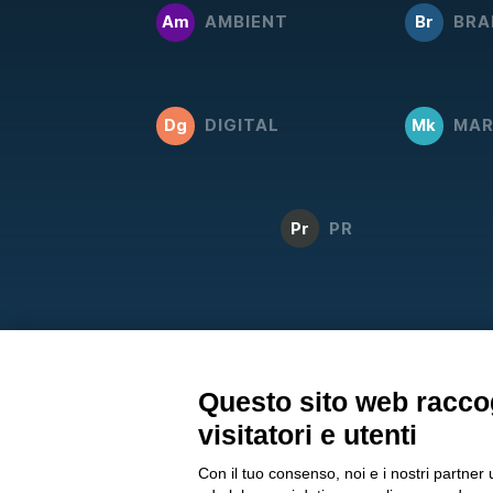
Am
AMBIENT
Br
BRA
Dg
DIGITAL
Mk
MAR
Pr
PR
Questo sito web raccog
visitatori e utenti
Con il tuo consenso, noi e i nostri partner 