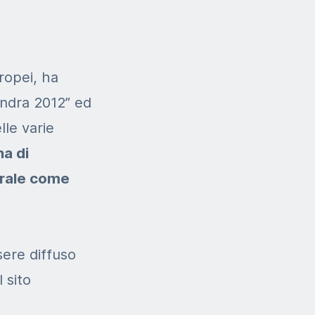
ropei, ha
ondra 2012” ed
elle varie
a di
rale come
sere diffuso
 sito