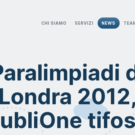
CHI SIAMO
SERVIZI
NEWS
TEA
Paralimpiadi d
Londra 2012
ubliOne tifo