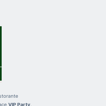
istorante
vace
VIP Party
,