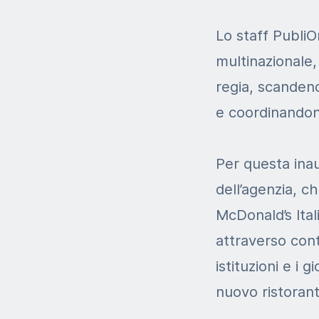
Lo staff PubliO
multinazionale,
regia, scandend
e coordinandon
Per questa ina
dell’agenzia, c
McDonald’s Itali
attraverso conta
istituzioni e i 
nuovo ristorant