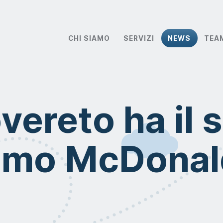
CHI SIAMO
SERVIZI
NEWS
TEA
vereto ha il 
imo McDonal