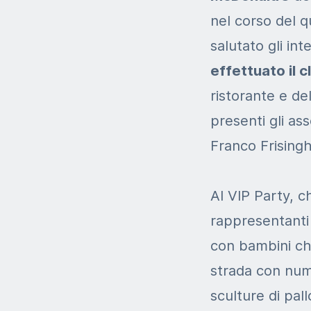
nel corso del qu
salutato gli int
effettuato il c
ristorante e del
presenti gli as
Franco Frisinghe
Al VIP Party, c
rappresentanti d
con bambini che
strada con numer
sculture di pal