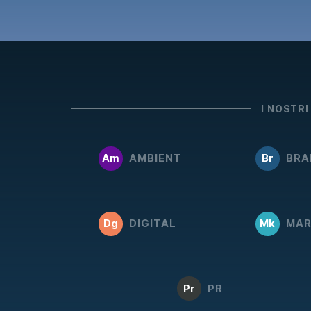
I NOSTRI
Am
AMBIENT
Br
BRA
Dg
DIGITAL
Mk
MAR
Pr
PR