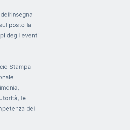
dell’insegna
sul posto la
pi degli eventi
icio Stampa
ionale
rimonia,
torità, le
competenza del