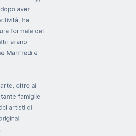
 dopo aver
ttività, ha
ura formale del
ltri erano
ne Manfredi e
rte, oltre ai
, tante famiglie
i artisti di
riginali
.