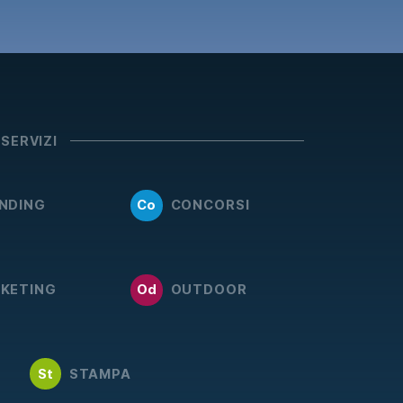
 SERVIZI
NDING
Co
CONCORSI
KETING
Od
OUTDOOR
St
STAMPA