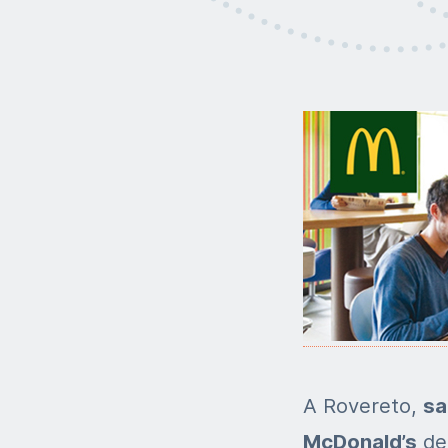
A Rovereto,
sa
McDonald’s
del