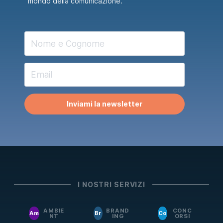
mondo della comunicazione.
Inviami la newsletter
I NOSTRI SERVIZI
AMBIE
BRAND
CONC
Am
Br
Co
NT
ING
ORSI