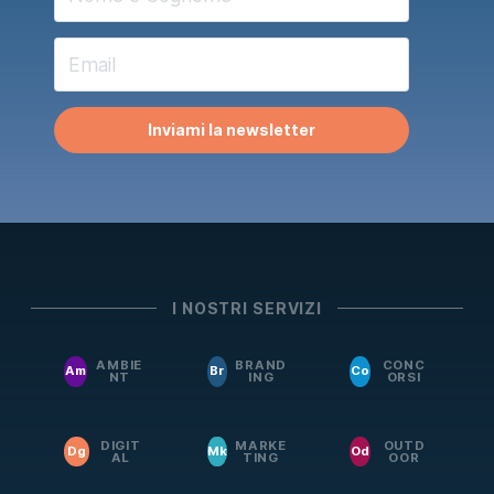
Inviami la newsletter
I NOSTRI SERVIZI
AMBIE
BRAND
CONC
Am
Br
Co
NT
ING
ORSI
DIGIT
MARKE
OUTD
Dg
Mk
Od
AL
TING
OOR