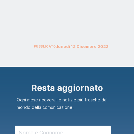
lunedì
12
Dicembre
2022
PUBBLICATO:
Resta aggiornato
Ogni mese riceverai le notizie più fresche dal
mondo della comunicazione.