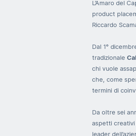
L’Amaro del Capo
product placeme
Riccardo Scamar
Dal 1° dicembre
tradizionale
Ca
chi vuole assa
che, come speri
termini di coin
Da oltre sei an
aspetti creativ
leader dell’az