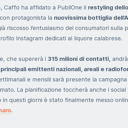
 Caffo ha affidato a PubliOne il
restyling dell
con protagonista la
nuovissima bottiglia dell
ià riscosso l’entusiasmo dei consumatori sulla 
rofilo Instagram dedicati al liquore calabrese.
ne, che supererà i
315 milioni di contatti,
andrà
e
principali emittenti nazionali, areali e radiof
ettimanali e mensili sarà presente la campagna
ù amato. La pianificazione toccherà anche i socia
 in questi giorni è stato finalmente messo onli
maro
.