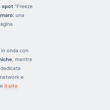
o spot
“Freeze
’Amaro
: una
pagina
 in onda con
oniche
, mentre
 dedicata
l network e
ne
il sito