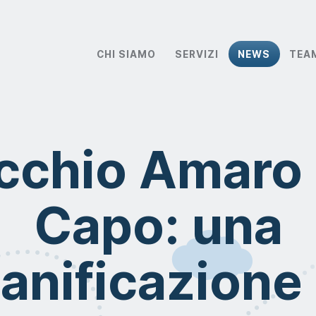
CHI SIAMO
SERVIZI
NEWS
TEA
cchio Amaro 
Capo: una
ianificazione 