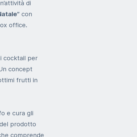
’attività di
Natale”
con
ox office.
i cocktail per
 Un concept
timi frutti in
o e cura gli
 del prodotto
e che comprende