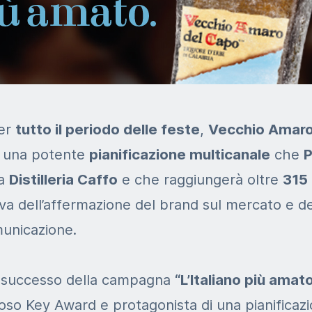
er
tutto il periodo delle feste
,
Vecchio Amaro
i una potente
pianificazione multicanale
che
P
la
Distilleria Caffo
e che raggiungerà oltre
315 
ova dell’affermazione del brand sul mercato e de
municazione.
e successo della campagna
“L’Italiano più amat
oso Key Award e protagonista di una pianificazi