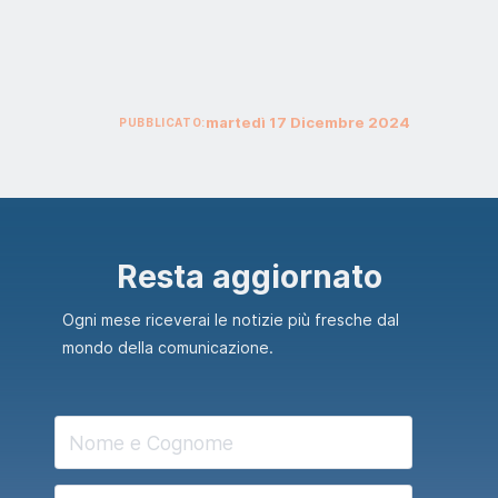
martedì
17
Dicembre
2024
PUBBLICATO:
Resta aggiornato
Ogni mese riceverai le notizie più fresche dal
mondo della comunicazione.