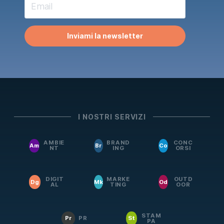
Inviami la newsletter
I NOSTRI SERVIZI
AMBIE
BRAND
CONC
Am
Br
Co
NT
ING
ORSI
DIGIT
MARKE
OUTD
Dg
Mk
Od
AL
TING
OOR
STAM
Pr
PR
St
PA