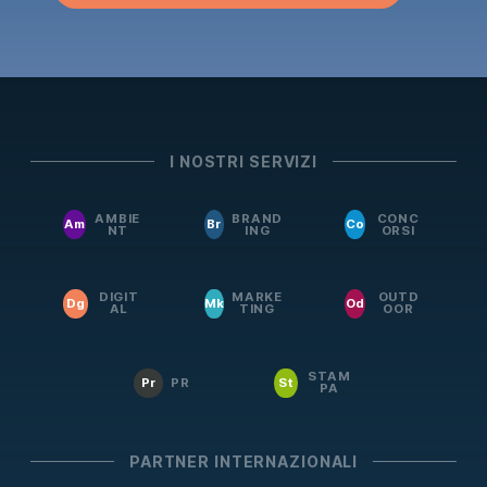
I NOSTRI SERVIZI
AMBIE
BRAND
CONC
Am
Br
Co
NT
ING
ORSI
DIGIT
MARKE
OUTD
Dg
Mk
Od
AL
TING
OOR
STAM
Pr
PR
St
PA
PARTNER INTERNAZIONALI