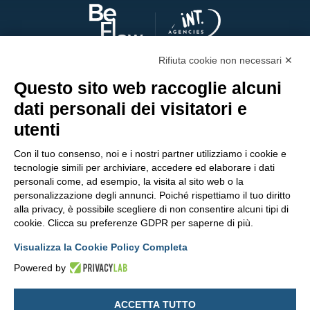
Rifiuta cookie non necessari ✕
SEGUICI SUI SOCIAL
Questo sito web raccoglie alcuni
dati personali dei visitatori e
utenti
Con il tuo consenso, noi e i nostri partner utilizziamo i cookie e
tecnologie simili per archiviare, accedere ed elaborare i dati
personali come, ad esempio, la visita al sito web o la
personalizzazione degli annunci. Poiché rispettiamo il tuo diritto
alla privacy, è possibile scegliere di non consentire alcuni tipi di
cookie. Clicca su preferenze GDPR per saperne di più.
Visualizza la Cookie Policy Completa
Powered by
© 2026 PubliOne S.r.l Società Benefit.
· Tutti i diritti riservati.
Sede legale
in Milano (MI), Corso Magenta n. 85, cap 20123, Italia ·
ACCETTA TUTTO