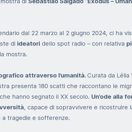
a
mostra di
Sebastião Salgado “Exodus – Umani
lendario dal 22 marzo al 2 giugno 2024, ci ha
vis
ste di
ideatori
dello spot radio – con relativa
p
la mostra.
ografico attraverso l’umanità.
Curata da Lélia
stra presenta 180 scatti che raccontano le
migr
 che hanno segnato il XX secolo.
Un’ode alla f
avversità
, capace di sopravvivere e ricostruire 
 a tragedie e sofferenze.