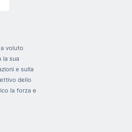
ha voluto
 la sua
zioni e sulla
iettivo dello
co la forza e