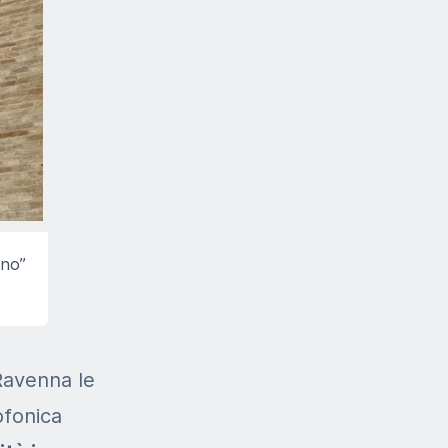
ino”
 Ravenna le
ofonica