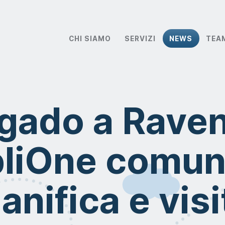
CHI SIAMO
SERVIZI
NEWS
TEA
gado a Rave
liOne comun
ianifica e visi