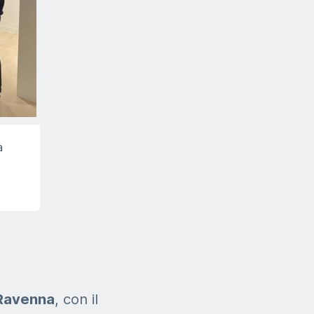
a
 Ravenna
, con il