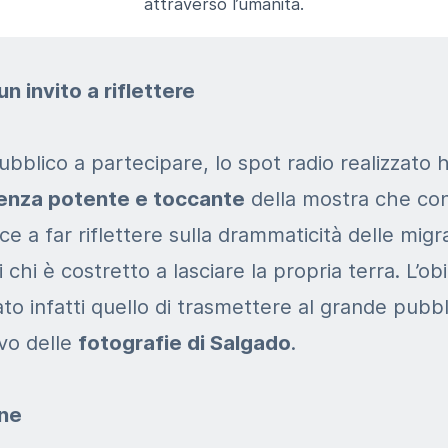
attraverso l’umanità.
un invito a riflettere
pubblico a partecipare, lo spot radio realizzato 
senza potente e toccante
della mostra che con
ce a far
riflettere sulla drammaticità delle migra
i chi è
costretto a lasciare la propria terra.
L’ob
to infatti quello di
trasmettere al grande pubbli
vo delle
fotografie di Salgado
.
one