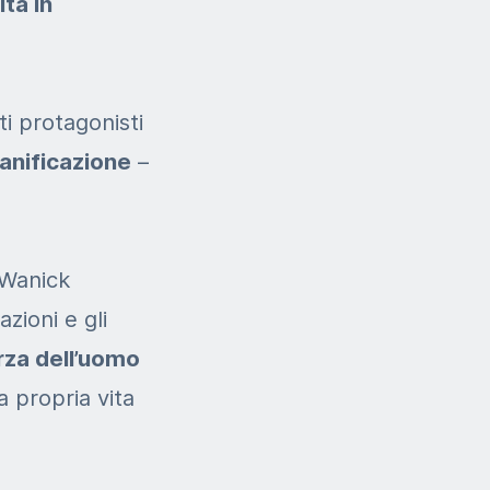
tà in
ti protagonisti
ianificazione
–
 Wanick
azioni e gli
orza
dell’uomo
la propria
vita