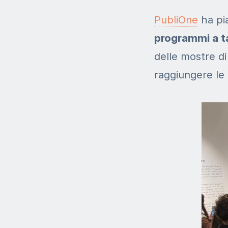
PubliOne
ha pia
programmi a tar
delle
mostre di 
raggiungere
le